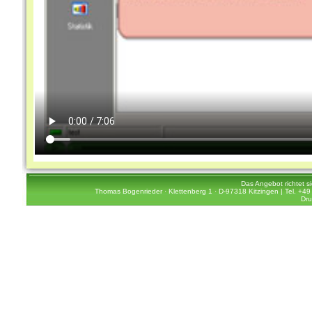
Das Angebot richtet s
Thomas Bogenrieder · Klettenberg 1 · D-97318 Kitzingen | Tel. +49 
Dru