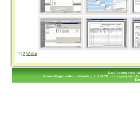
1 |
2
Weiter
Das Angebot richtet s
Thomas Bogenrieder · Klettenberg 1 · D-97318 Kitzingen | Tel. +49 
Dru